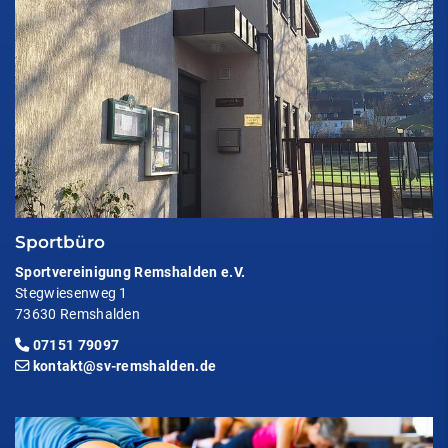
Sportbüro
Sportvereinigung Remshalden e.V.
Stegwiesenweg 1
73630 Remshalden
07151 79097
kontakt@sv-remshalden.de