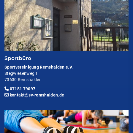
Sportbüro
Sportvereinigung Remshalden e.V.
Stegwiesenweg 1
73630 Remshalden
07151 79097
kontakt@sv-remshalden.de