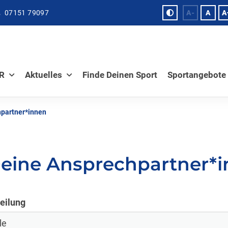
07151 79097
A-
A
A
VR
Aktuelles
Finde Deinen Sport
Sportangebote
partner*innen
eine Ansprechpartner*i
eilung