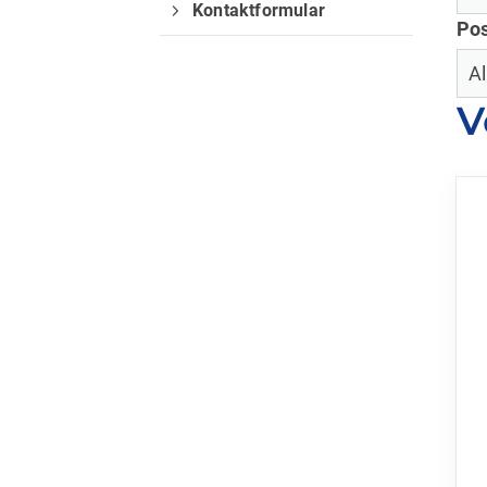
Kontaktformular
Pos
V
Quicklinks
Sportangebote finden
Unser Sportangebot
Sportsuche
Ausfälle und Vertretungen
Deutsches Sportabzeichen