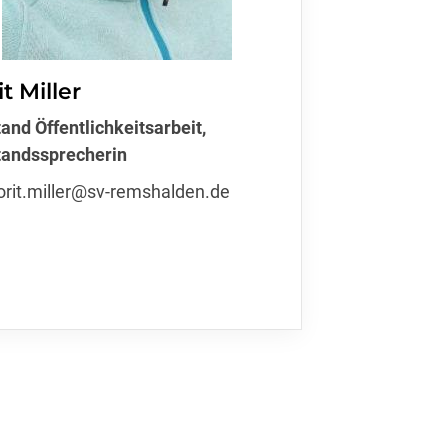
07151 79097
kontakt@sv-remshalden.de
t Miller
and Öffentlichkeitsarbeit,
tandssprecherin
orit.miller@sv-remshalden.de