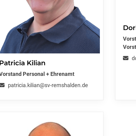
Dori
Vorst
Vors
d
Patricia Kilian
Vorstand Personal + Ehrenamt
patricia.kilian@sv-remshalden.de