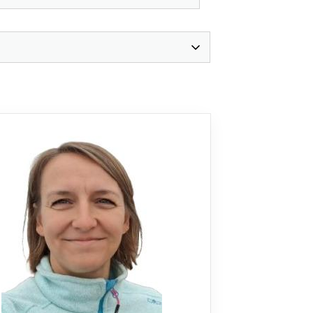
eschäftsstelle
 Remshalden e.V.
egwiesenweg 1
630 Remshalden