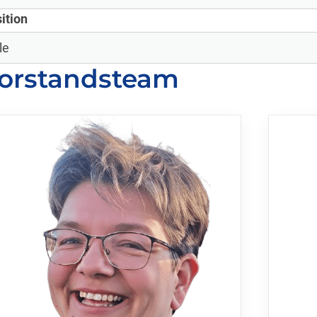
ition
orstandsteam
Mitglieder-Service
G
Alles zur Mitgliedschaft
SV
Downloads
St
Termine
73
Fragen & Antworten